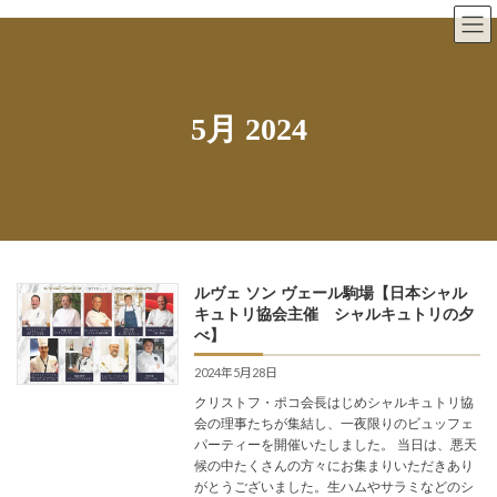
Skip
Skip
to
to
the
the
content
Navigation
5月 2024
ルヴェ ソン ヴェール駒場【日本シャル
キュトリ協会主催 シャルキュトリの夕
べ】
2024年5月28日
クリストフ・ポコ会長はじめシャルキュトリ協
会の理事たちが集結し、一夜限りのビュッフェ
パーティーを開催いたしました。 当日は、悪天
候の中たくさんの方々にお集まりいただきあり
がとうございました。生ハムやサラミなどのシ