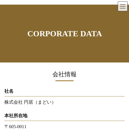
Skip
Skip
to
to
the
the
content
Navigation
CORPORATE DATA
会社情報
社名
株式会社 円居（まどい）
本社所在地
〒605-0011