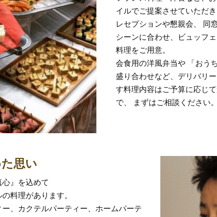
イルでご提案させていただき
レセプションや懇親会、 同
シーンに合わせ、ビュッフェ
料理をご用意。
会食用の洋風弁当や 「おう
盛り合わせなど、デリバリー
す料理内容はご予算に応じて
で、 まずはご相談ください
めた思い
真心』を込めて
ルの料理があります。
ィー、カクテルパーティー、ホームパーテ