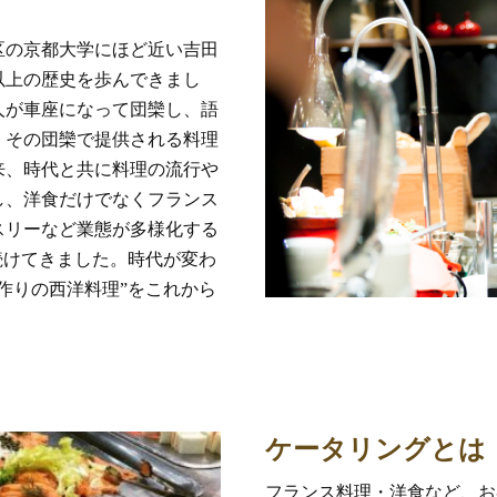
区の京都大学にほど近い吉田
以上の歴史を歩んできまし
人が車座になって団欒し、語
。その団欒で提供される料理
来、時代と共に料理の流行や
し、洋食だけでなくフランス
スリーなど業態が多様化する
続けてきました。時代が変わ
作りの西洋料理”をこれから
ケータリングとは
フランス料理・洋食など、お