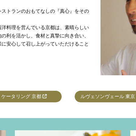
レストランのおもてなしの『真心』をその
西洋料理を営んでいる京都は、素晴らしい
地の利を活かし、食材と真摯に向き合い、
様に安心して召し上がっていただけること
。
ケータリング 京都
ルヴェソンヴェール 東