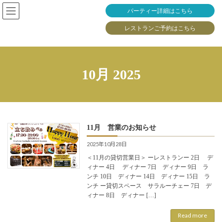
Skip
Skip
パーティー詳細はこちら
to
to
the
the
レストランご予約はこちら
content
Navigation
10月 2025
11月 営業のお知らせ
2025年10月28日
＜11月の貸切営業日＞ ーレストランー 2日 デ
ィナー 4日 ディナー 7日 ディナー 9日 ラ
ンチ 10日 ディナー 14日 ディナー 15日 ラ
ンチ ー貸切スペース サラルーチェー 7日 デ
ィナー 8日 ディナー […]
Read more