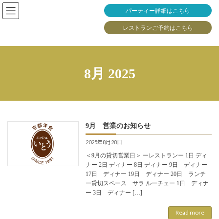
Skip
Skip
パーティー詳細はこちら
to
to
the
the
レストランご予約はこちら
content
Navigation
8月 2025
9月 営業のお知らせ
2025年8月28日
＜9月の貸切営業日＞ ーレストランー 1日 ディ
ナー 2日 ディナー 8日 ディナー 9日 ディナー
17日 ディナー 19日 ディナー 20日 ランチ
ー貸切スペース サラ ルーチェー 1日 ディナ
ー 3日 ディナー […]
Read more