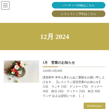
Skip
Skip
パーティー詳細はこちら
to
to
the
the
レストランご予約はこちら
content
Navigation
12月 2024
1月 営業のお知らせ
2024年12月28日
謹賀新年 本年も変わらぬご愛顧をお願い申し上
げます。 【レストラン貸切営業のお知らせ】
11日 ランチ 13日 ディナー 17日 ディナー
18日 終日 24日 ディナー 25日 終日 30日
ランチ 以上は貸切につき、 […]
Read more