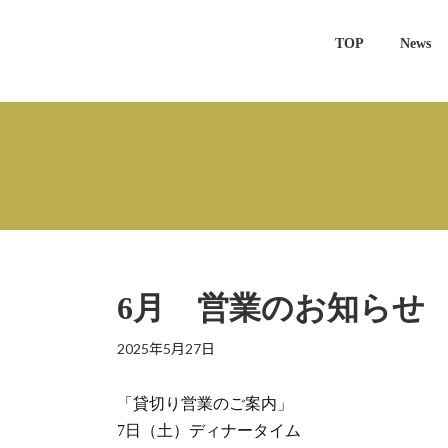
コ
ナ
ン
ビ
TOP
News
テ
ゲ
ン
ー
ツ
シ
へ
ョ
ス
ン
キ
に
ッ
移
プ
動
6月 営業のお知らせ
2025年5月27日
「貸切り営業のご案内」
7日（土）ディナータイム