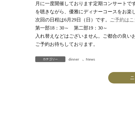
月に一度開催しております定期コンサートで
を聴きながら、優雅にディナーコースをお楽
次回の日程は6月29日（日）です。
ご予約はこ
第一部18：30～ 第二部19：30～
入れ替えなどはございません。ご都合の良い
ご予約お待ちしております。
dinner
、
News
カテゴリー
ニ
【メルマガ会員募集中】円居グループの最新イベント情報や会員限定特典などを配信しております