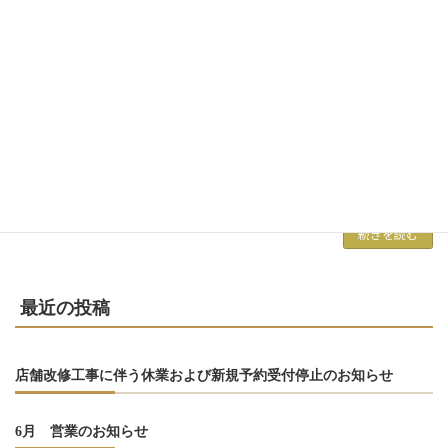
9/27(Fri)【コンサート】アンサンブルカ
ンフリエ
2024年7月10日
～月に一度開催の定期コンサート～ 現役京大オ
ーケストラ団員による弦楽四重奏の生演奏を聴
きながら、 優雅にディナーコースをお楽しみ頂
くコンサートです。 次回は9月27日（金） 第
一部18：30～演奏開始 第二部19：30 […]
続きを読む
最近の投稿
店舗改修工事に伴う休業および新規予約受付停止のお知らせ
6月 営業のお知らせ