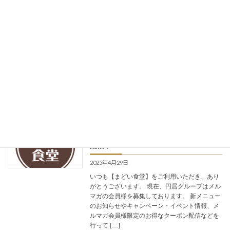
2025年5月1日
【価格改定のお知らせ】 平素より洋食 まどい
食堂をご利用いただき、誠にありがとうござい
ます。 当店ではこれまで、皆さまに気軽にお楽
しみいただける価格を維持できるよう努力を重
ねてまいりましたが、昨今の物価上昇、お米や
コーヒ […]
Read more
【メルマガ会員募集中】円居グループの
最新イベント情報や会員限定特典などを
配信中！
2025年4月29日
いつも【まどい食堂】をご利用いただき、あり
がとうございます。 現在、円居グループはメル
マガの会員様を募集しております。 新メニュー
のお知らせやキャンペーン・イベント情報、メ
ルマガ会員様限定のお得なクーポン配信などを
行って […]