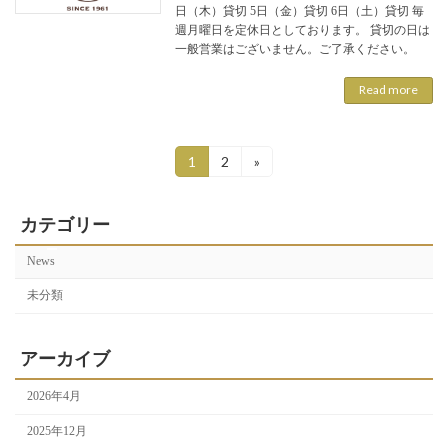
日（木）貸切 5日（金）貸切 6日（土）貸切 毎
週月曜日を定休日としております。 貸切の日は
一般営業はございません。ご了承ください。
Read more
投
Page
Page
1
2
»
稿
の
カテゴリー
ペ
News
ー
未分類
ジ
アーカイブ
送
り
2026年4月
2025年12月