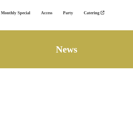
Monthly Special
Access
Party
Catering
News