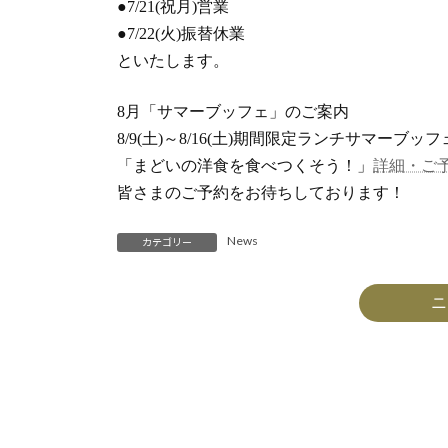
●7/21(祝月)営業
●7/22(火)振替休業
といたします。
8月「サマーブッフェ」のご案内
8/9(土)～8/16(土)期間限定ランチサマーブ
「まどいの洋食を食べつくそう！」
詳細・ご
皆さまのご予約をお待ちしております！
News
カテゴリー
ニ
【メルマガ会員募集中】円居グループの最新イベント情報や会員限定特典などを配信中！