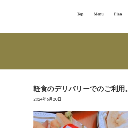
Skip
Skip
to
to
the
the
Top
Menu
Plan
content
Navigation
軽食のデリバリーでのご利用。
2024年6月20日