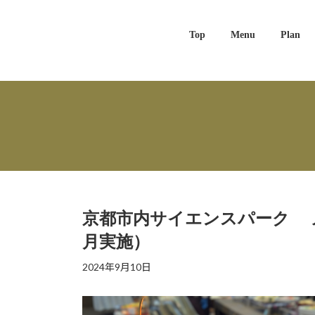
Skip
Skip
to
to
the
the
Top
Menu
Plan
content
Navigation
京都市内サイエンスパーク メ
月実施）
2024年9月10日